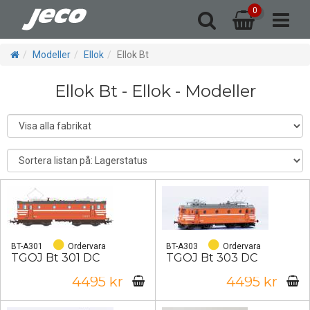
0
 & växlar
ervdelar
yggdelar
andskap
l-Digital
Modeller
Vagnar
Tillbaka
Tillbaka
Tillbaka
Tillbaka
Tillbaka
Tillbaka
Tillbaka
Modeller
Ellok
Ellok Bt
-Isolatorer
digbyggda
odsvagnar
Byggdelar
Code75
Ånglok
Digital
Ellok Bt - Ellok - Modeller
hus
sonvagnar
ar u-reden
oppbockar
Delar Jeco
Signaler
Ellok
Resinhus
aktledning
ler-skyltar
Delar NMJ
Diesellok
torvagnar
ul-Boggier
Motorer-
svänghjul
-Buffertar
n - Bussar
nderreden
or-Dioder
BT-A301
Ordervara
BT-A303
Ordervara
TGOJ Bt 301 DC
TGOJ Bt 303 DC
Motorer-
4495 kr
4495 kr
svänghjul