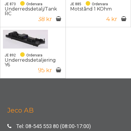
JE 873
Ordervara
JE 885
Ordervara
Underredsdetalj/Tank
Motstånd 1 KOhm
RC
38 kr
4 kr
JE 892
Ordervara
Underredsdetaljering
Y6
95 kr
Jeco AB
Tel: 08-545 553 80 (08:00-17:00)