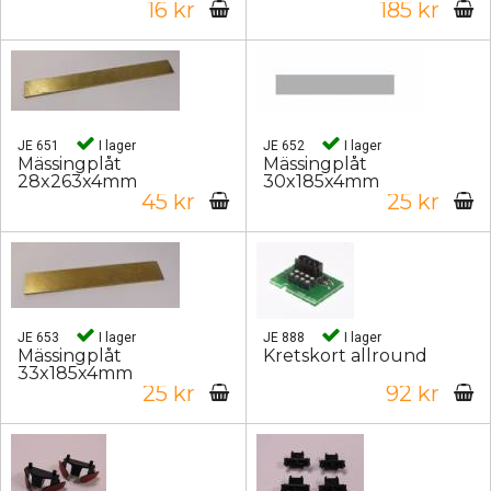
16 kr
185 kr
JE 651
I lager
JE 652
I lager
Mässingplåt
Mässingplåt
28x263x4mm
30x185x4mm
45 kr
25 kr
JE 653
I lager
JE 888
I lager
Mässingplåt
Kretskort allround
33x185x4mm
25 kr
92 kr