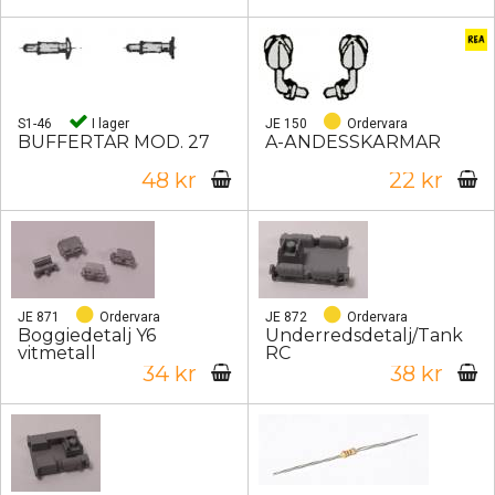
S1-46
I lager
JE 150
Ordervara
BUFFERTAR MOD. 27
A-ÄNDESSKÄRMAR
48 kr
22 kr
JE 871
Ordervara
JE 872
Ordervara
Boggiedetalj Y6
Underredsdetalj/Tank
vitmetall
RC
34 kr
38 kr