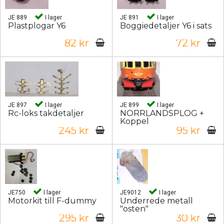
JE 889
I lager
JE 891
I lager
Plastplogar Y6
Boggiedetaljer Y6 i sats
82 kr
72 kr
JE 897
I lager
JE 899
I lager
Rc-loks takdetaljer
NORRLANDSPLOG +
Koppel
245 kr
95 kr
JE750
I lager
JE9012
I lager
Motorkit till F-dummy
Underrede metall
"osten"
295 kr
30 kr