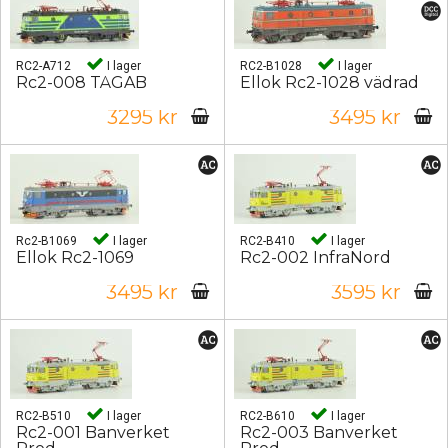
RC2-A712
I lager
RC2-B1028
I lager
Rc2-008 TÅGAB
Ellok Rc2-1028 vädrad
3295 kr
3495 kr
Rc2-B1069
I lager
RC2-B410
I lager
Ellok Rc2-1069
Rc2-002 InfraNord
3495 kr
3595 kr
RC2-B510
I lager
RC2-B610
I lager
Rc2-001 Banverket
Rc2-003 Banverket