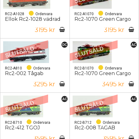
RC2-A1028
Ordervara
RC2-A1070
Ordervara
Ellok Rc2-1028 vädrad
Rc2-1070 Green Cargo
3195 kr
3195 kr
RC2-A810
Ordervara
RC2-B1070
Ordervara
Rc2-002 Tågab
Rc2-1070 Green Cargo
3295 kr
3495 kr
RC2-B710
Ordervara
RC2-B712
Ordervara
Rc2-412 TGOJ
Rc2-008 TÅGAB
3595 kr
3595 kr