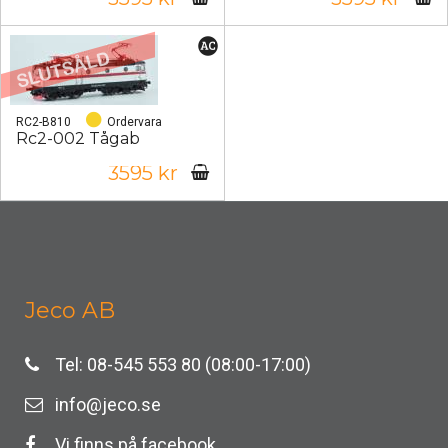
RC2-B810
Ordervara
Rc2-002 Tågab
3595 kr
Jeco AB
Tel: 08-545 553 80 (08:00-17:00)
info@jeco.se
Vi finns på facebook