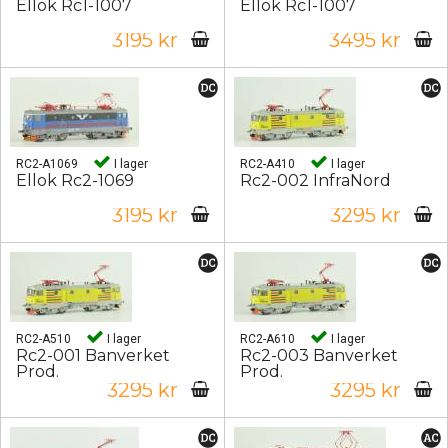
Ellok Rc1-1007
Ellok Rc1-1007
3195 kr
3495 kr
RC2-A1069
I lager
RC2-A410
I lager
Ellok Rc2-1069
Rc2-002 InfraNord
3195 kr
3295 kr
RC2-A510
I lager
RC2-A610
I lager
Rc2-001 Banverket
Rc2-003 Banverket
Prod.
Prod.
3295 kr
3295 kr